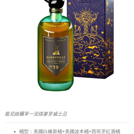
龐尼維爾單一泥煤麥芽威士忌
桶型：
美國白橡新桶+美國波本桶+西班牙紅酒桶