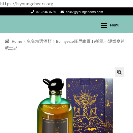
https://b.youngcheers.org
02-2346-0730
sale2@youngcheers.com
Menu
Skip
Skip
兔兔酒產品
兔兔酒產品
to
to
Home
兔兔精選酒類
Bunnyville龐尼維爾.19號單一泥煤麥芽
navigation
content
威士忌