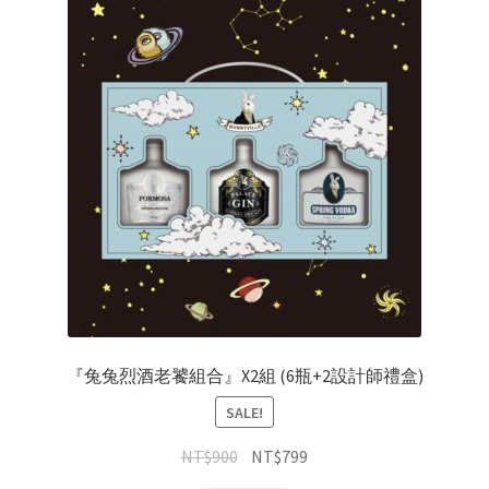
『兔兔烈酒老饕組合』X2組 (6瓶+2設計師禮盒)
SALE!
NT$
900
NT$
799