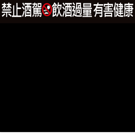
1940冷泉高梁酒_58度(手工藍瓷瓶禮盒裝)限量收藏
SALE!
NT$
1,800
NT$
1,659
加入
請填寫完整的詢問單，會有專人聯絡您。 如果有需要寄送
服務，未滿NTD1000, 會有NTD150 的運費。