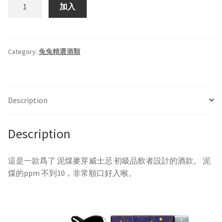
Bunnyville
加入
龐
尼
維
爾.19
Category:
兔兔精選酒類
號
單
一
Description
泥
煤
麥
Description
芽
威
這是一款爲了 泥煤麥芽威士忌 初級品飲者設計的酒款。 泥
士
煤的ppm 不到10，非常順口好入喉。
忌
quantity