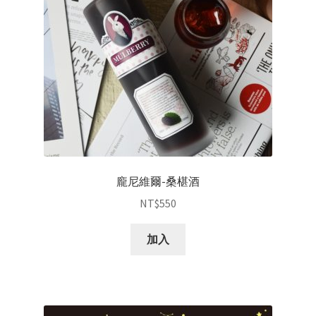
龐尼維爾-桑椹酒
NT$
550
加入