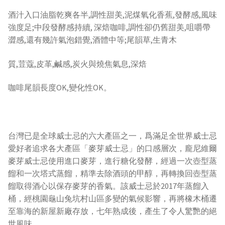
酒汁入口油脂乾爽各半,調性甜美,泥煤氧化香蕉,發酵感,風味
強度足;中段發酵感持續, 深焙咖啡,調性卻仍舊甜美,咀嚼帶
澀感,還有幾許氣泡錯覺,酒體中等;尾韻草,生青木
質,荳蔻,皮革,鹹感,炭火與燒焦氣息,深焙
咖啡尾韻長度OK,變化性OK。
台灣已是全球威士忌的六大產區之一，爲滿足全世界威士忌
愛好者追求各大產區「麥芽威士忌」的口感層次，龐尼維爾
麥芽威士忌使用進口麥芽，進行糖化發酵，經過一次壺型蒸
餾和一次塔式蒸餾，精準去除酒頭的甲醇，再轉換回壺型蒸
餾取得酒心以保存麥芽的香氣。該威士忌於2017年蒸餾入
桶，經桃園龜山兔坑村山區多變的氣候影響，再將橡木桶遷
至靠海的新屋新廠存放，七年熟成後，產生了令人驚艷的絕
世風味。