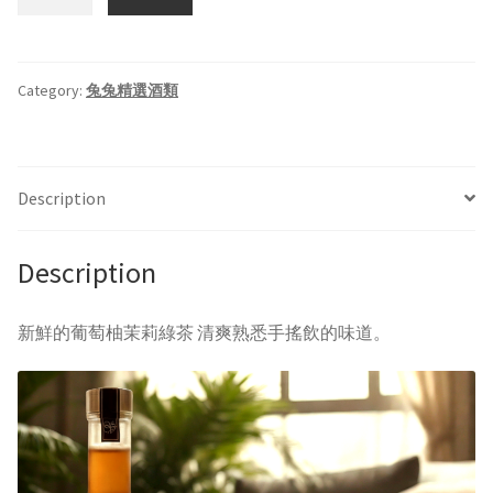
尼
維
爾-
葡
Category:
兔兔精選酒類
萄
柚
綠
Description
茶
酒
quantity
Description
新鮮的葡萄柚茉莉綠茶 清爽熟悉手搖飲的味道。