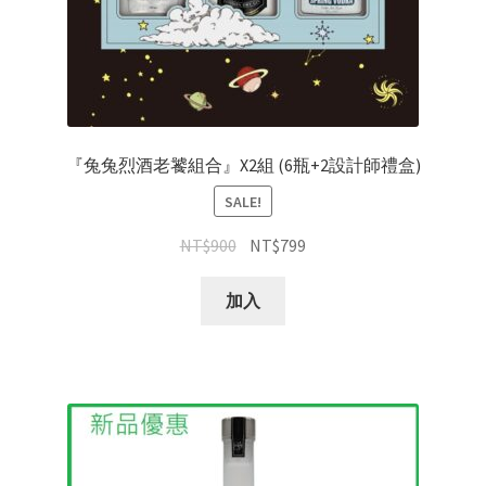
『兔兔烈酒老饕組合』X2組 (6瓶+2設計師禮盒)
SALE!
NT$
900
NT$
799
加入