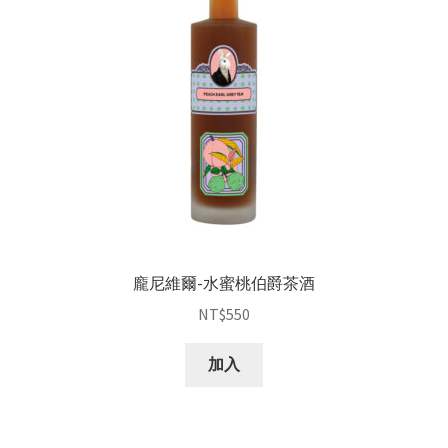
龐尼維爾-水蜜桃伯爵茶酒
NT$
550
加入