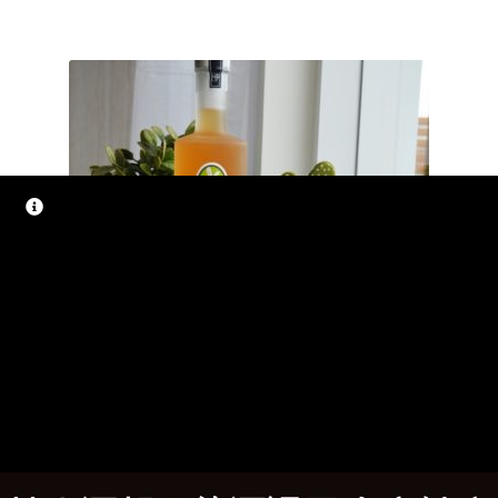
龐尼維爾-梅子酒
NT$
550