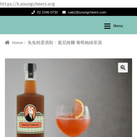
https://b.youngcheers.org
02-2346-0730
sale2@youngcheers.com
Menu
Skip
Skip
兔兔酒產品
兔兔酒產品
to
to
Home
兔兔精選酒類
龐尼維爾-葡萄柚綠茶酒
navigation
content