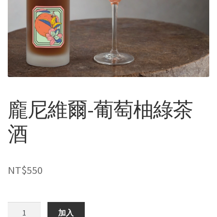
龐尼維爾-葡萄柚綠茶
酒
NT$
550
龐
加入