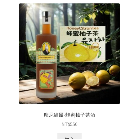
龐尼維爾-蜂蜜柚子茶酒
NT$
550