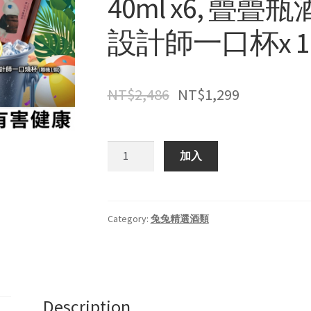
40ml x6, 曡曡瓶酒
設計師一口杯x 1
NT$
2,486
NT$
1,299
炎
加入
炎
夏
日
消
Category:
兔兔精選酒類
暑
優
惠
大
Description
禮