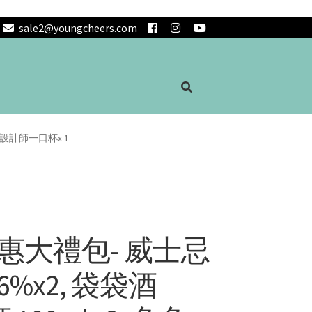
sale2@youngcheers.com
兔兔設計師一口杯x 1
惠大禮包- 威士忌
6%x2, 袋袋酒