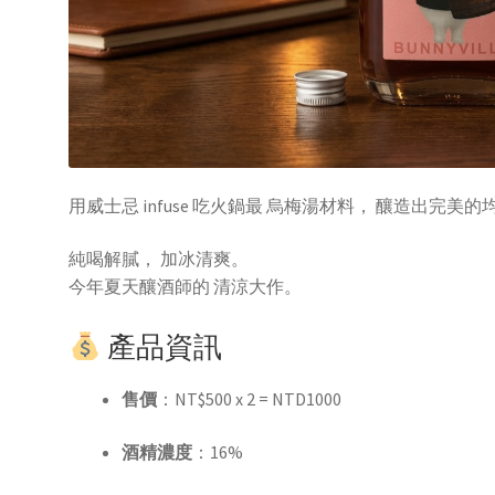
100ml
x3,
兔
兔
設
計
師
用威士忌 infuse 吃火鍋最 烏梅湯材料， 釀造出完美
一
口
純喝解膩， 加冰清爽。
杯
今年夏天釀酒師的 清涼大作。
x
1
產品資訊
quantity
售價
：NT$500 x 2 = NTD1000
酒精濃度
：16%