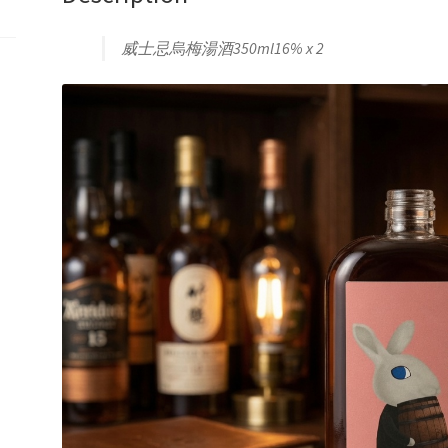
包-
威
威士忌烏梅湯酒350ml16% x 2
士
忌
烏
梅
湯
酒
350ml16%x2,
袋
袋
酒
40ml
x6,
曡
曡
瓶
酒