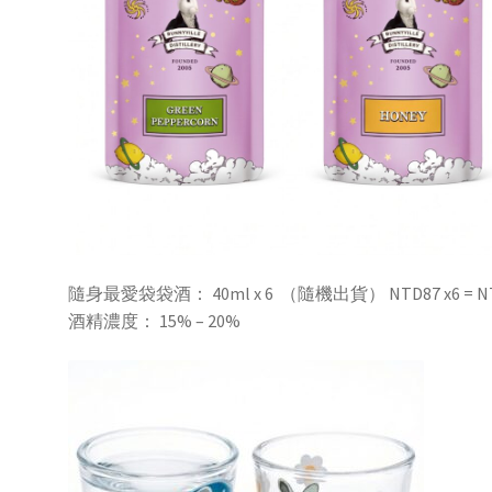
隨身最愛袋袋酒： 40ml x 6 （隨機出貨） NTD87 x6 = N
酒精濃度： 15% – 20%