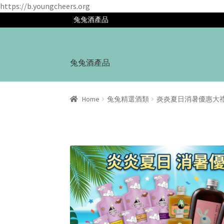
https://b.youngcheers.org
兔兔酒產品
Skip
Skip
to
to
兔兔酒產品
navigation
content
Home
兔兔精選酒類
炎炎夏日消暑優惠大禮包- 威