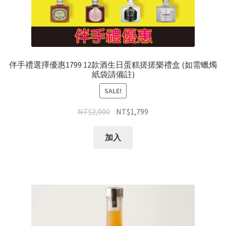
伴手禮選擇優惠1799 12款酒生日蛋糕搓搓樂禮盒 (如需蠟燭
紙袋請備註)
SALE!
NT$
2,000
NT$
1,799
加入