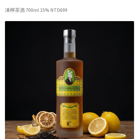
口
杯
凍檸茶酒 700ml 15% NTD699
x50ml
quantity