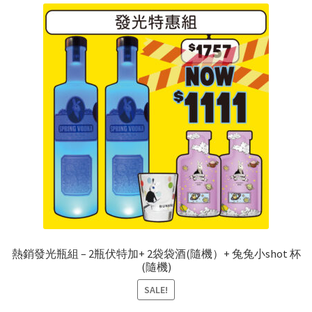
熱銷發光瓶組 – 2瓶伏特加+ 2袋袋酒(隨機）+ 兔兔小shot 杯
(隨機)
SALE!