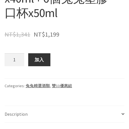
口杯x50ml
NT$
1,341
NT$
1,199
凍
加入
檸
茶
組
合
Categories:
兔兔精選酒類
,
雙11優惠組
優
惠:
1x700ml
Description
凍
檸
茶