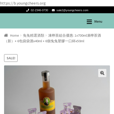
https://b.youngcheers.org
02-2346-0730
sale2@youngcheers.com
Menu
Skip
Skip
兔兔酒產品
兔兔酒產品
to
to
Home
兔兔精選酒類
凍檸茶組合優惠: 1x700ml凍檸茶酒
navigation
content
（新）+ 6包袋袋酒x40ml + 6個兔兔塑膠一口杯x50ml
SALE!