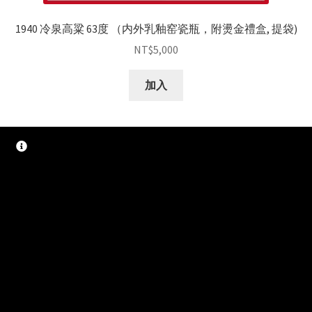
1940 冷泉高粱 63度 （内外乳釉窑瓷瓶，附燙金禮盒, 提袋)
NT$
5,000
加入