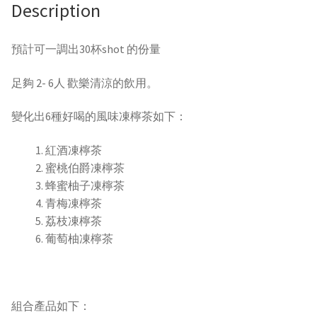
Description
酒
（新）
預計可一調出30杯shot 的份量
+
6
足夠 2- 6人 歡樂清涼的飲用。
包
袋
變化出6種好喝的風味凍檸茶如下：
袋
酒
紅酒凍檸茶
x40ml
蜜桃伯爵凍檸茶
+
蜂蜜柚子凍檸茶
6
青梅凍檸茶
個
荔枝凍檸茶
兔
葡萄柚凍檸茶
兔
塑
膠
一
組合產品如下：