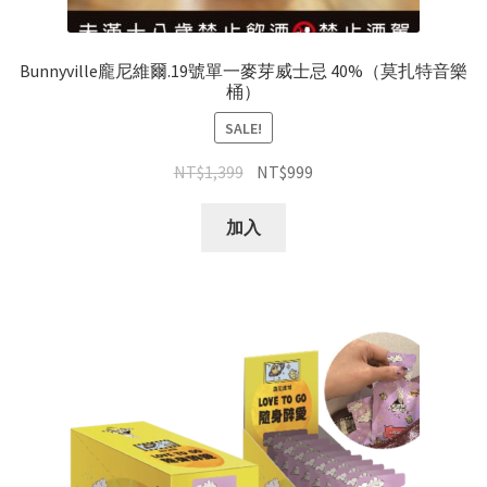
Bunnyville龐尼維爾.19號單一麥芽威士忌 40%（莫扎特音樂
桶）
SALE!
NT$
1,399
NT$
999
加入