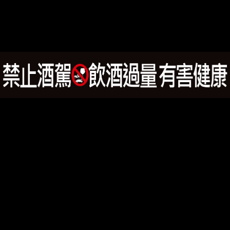
兔兔三大得獎烈酒組合(宮殿琴酒+福爾摩沙蘭姆酒+冷泉伏
特加) 700mlx3
SALE!
NT$
1,638
NT$
1,377
加入