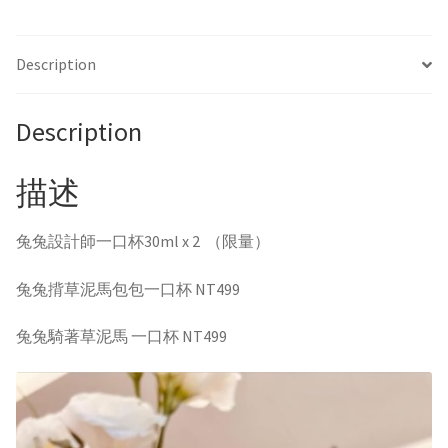
口
杯
Description
x2(限
量
商
Description
品）
quantity
描述
兔兔設計師一口杯30ml x 2 （限量）
兔兔揹草泥馬包包一口杯 NT499
兔兔騎著草泥馬 一口杯 NT499