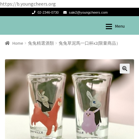
https://b.youngcheers.org
02-2346-0730
sale2@youngcheers.com
Menu
Skip
Skip
兔兔酒產品
兔兔酒產品
to
to
Home
兔兔精選酒類
兔兔草泥馬一口杯x2(限量商品）
navigation
content