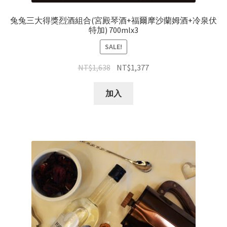
兔兔三大得獎烈酒組合(宮殿琴酒+福爾摩沙蘭姆酒+冷泉伏
特加) 700mlx3
SALE!
NT$
1,638
NT$
1,377
加入