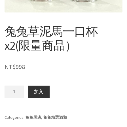
兔兔草泥馬一口杯
x2(限量商品）
NT$
998
兔
加入
兔
草
泥
馬
Categories:
兔兔周邊
,
兔兔精選酒類
一