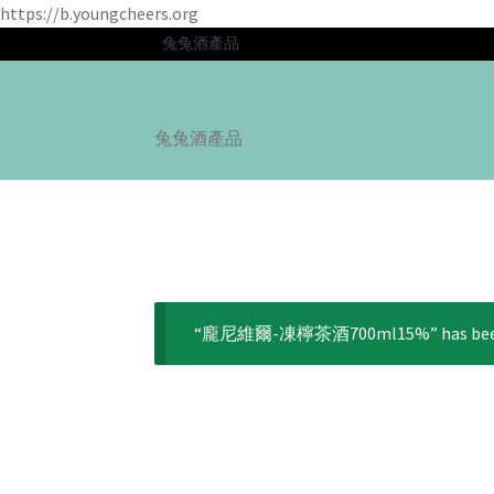
https://b.youngcheers.org
兔兔酒產品
Skip
Skip
to
to
兔兔酒產品
navigation
content
“龐尼維爾-凍檸茶酒700ml15%” has been ad