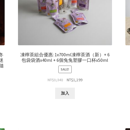
l冬
凍檸茶組合優惠: 1x700ml凍檸茶酒（新）+ 6
迷
包袋袋酒x40ml + 6個兔兔塑膠一口杯x50ml
(隨
SALE!
NT$
1,341
NT$
1,199
加入