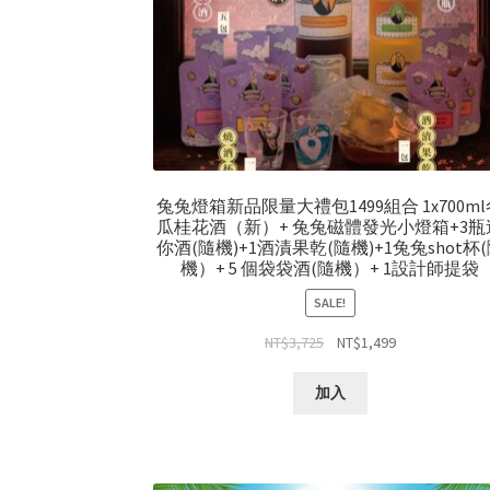
兔兔燈箱新品限量大禮包1499組合 1x700m
瓜桂花酒（新）+ 兔兔磁體發光小燈箱+3瓶
你酒(隨機)+1酒漬果乾(隨機)+1兔兔shot杯
機）+ 5 個袋袋酒(隨機）+ 1設計師提袋
SALE!
NT$
3,725
NT$
1,499
加入