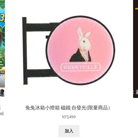
酒
兔兔冰箱小燈箱 磁鐵 自發光(限量商品）
ml
NT$
499
加入