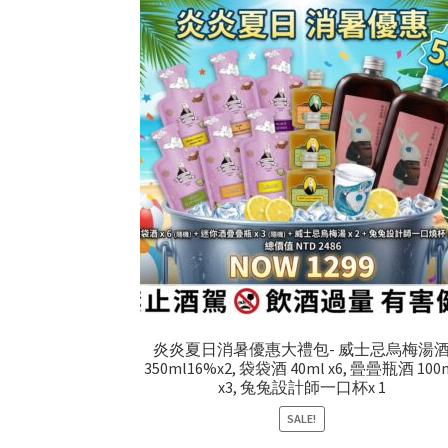
炎炎夏日消暑優惠大禮包- 威士忌烏梅湯
350ml16%x2, 袋袋酒 40ml x6, 曡曡瓶酒 100
x3, 兔兔設計師一口杯x 1
SALE!