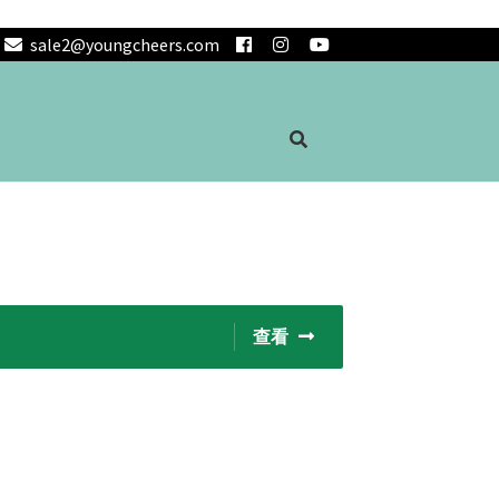
sale2@youngcheers.com
查看