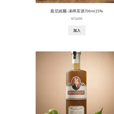
龐尼維爾-凍檸茶酒700ml15%
NT$
699
加入