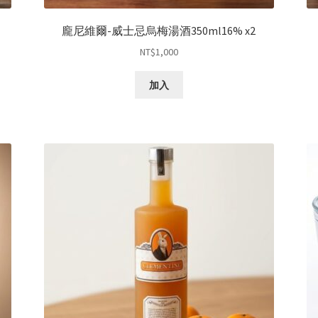
龐尼維爾-威士忌烏梅湯酒350ml16% x2
NT$
1,000
加入