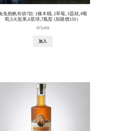
兔兔抱帆布袋7款: 1橡木桶, 2草莓, 3荔枝,4葡
萄,5火龍果,6星球,7鳳梨 (加購價150）
NT$
499
加入