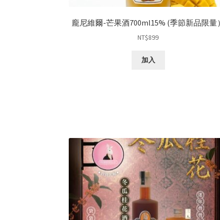
龐尼維爾-芒果酒700ml15% (季節新品限量
NT$
899
加入