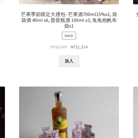
）
芒果季節限定大禮包- 芒果酒700ml15%x1, 袋
袋酒 40ml x6, 曡曡瓶酒 100ml x3, 兔兔抱帆布
袋x1
SALE!
NT$
2,385
NT$
1,314
加入