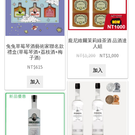
龐尼維爾茉莉綠茶酒 品酒達
兔兔草莓琴酒藝術家聯名款
人組
禮盒(草莓琴酒+荔枝酒+梅
NT$
1,200
NT$
1,000
子酒)
NT$
615
加入
加入