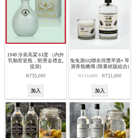
1940 冷泉高粱 63度 （内外
乳釉窑瓷瓶，附燙金禮盒,
兔兔酒GQ聯名得獎琴酒+ 琴
提袋)
酒香氛蠟燭 (限量絕版組合)
NT$
5,000
NT$
1,680
NT$
1,600
加入
加入