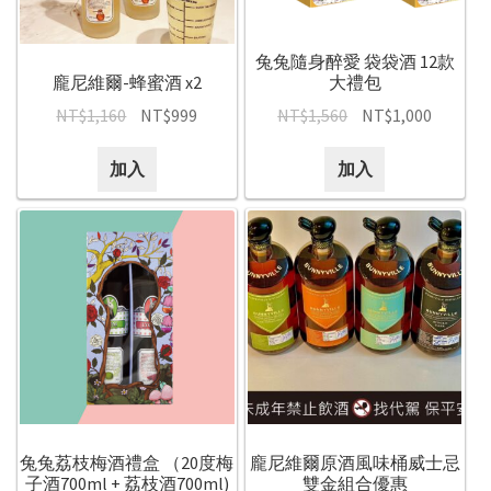
兔兔隨身醉愛 袋袋酒 12款
龐尼維爾-蜂蜜酒 x2
大禮包
NT$
1,160
NT$
999
NT$
1,560
NT$
1,000
加入
加入
兔兔荔枝梅酒禮盒 （20度梅
龐尼維爾原酒風味桶威士忌
子酒700ml + 荔枝酒700ml)
雙金組合優惠