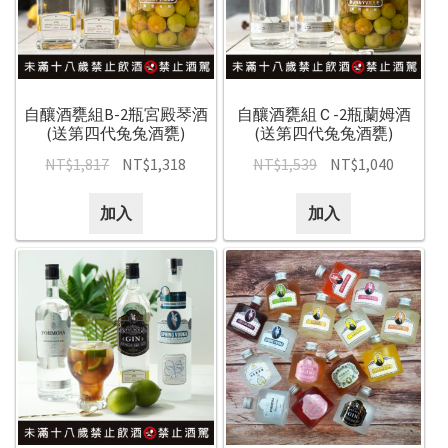
自釀酒甕組B-2瓶宮殿琴酒
自釀酒甕組Ｃ-2瓶蘭姆酒
(送第四代兔兔酒甕)
(送第四代兔兔酒甕)
NT$
1,817
NT$
1,318
NT$
1,539
NT$
1,040
加入
加入