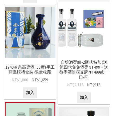
自釀酒甕組-2瓶伏特加(送
1940冷泉高梁酒_58度(手工
第四代兔兔酒甕NT499 + 送
藍瓷瓶禮盒裝)限量收藏
教學酒譜撲克牌NT499或一
口杯)
NT$
1,800
NT$
1,659
NT$
2,116
NT$
918
加入
加入