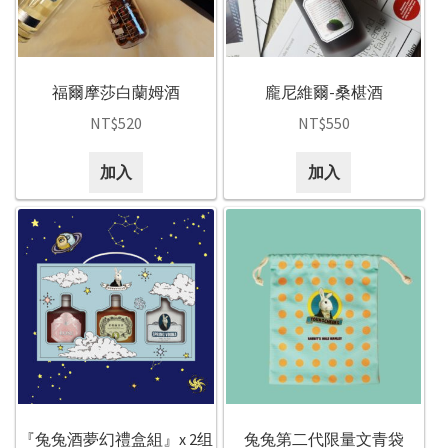
福爾摩莎白蘭姆酒
龐尼維爾-桑椹酒
NT$
520
NT$
550
加入
加入
『兔兔酒夢幻禮盒組』x 2组
兔兔第二代限量文青袋