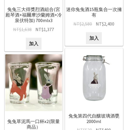
兔兔三大得獎烈酒組合(宮
迷你兔兔酒15瓶集合一次擁
殿琴酒+福爾摩沙蘭姆酒+冷
有
泉伏特加) 700mlx3
NT$
2,580
NT$
2,400
NT$
1,638
NT$
1,377
加入
加入
兔兔第四代自釀玻璃酒甕
兔兔草泥馬一口杯x2(限量
2000ml
商品）