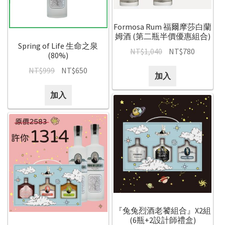
Formosa Rum 福爾摩莎白蘭
姆酒 (第二瓶半價優惠組合)
Spring of Life 生命之泉
NT$
1,040
NT$
780
(80%)
NT$
999
NT$
650
加入
加入
『兔兔烈酒老饕組合』X2組
(6瓶+2設計師禮盒)