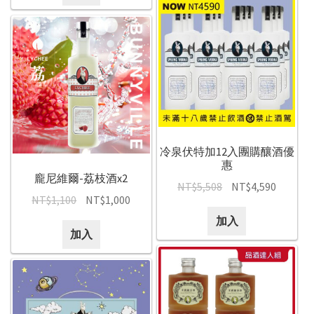
冷泉伏特加12入團購釀酒優
惠
龐尼維爾-荔枝酒x2
NT$
5,508
NT$
4,590
NT$
1,100
NT$
1,000
加入
加入