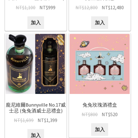
NT$
1,100
NT$
999
NT$
12,800
NT$
12,480
加入
加入
龐尼維爾Bunnyville No.17威
兔兔玫瑰酒禮盒
士忌 (兔兔酒威士忌禮盒)
NT$
800
NT$
520
NT$
1,699
NT$
1,399
加入
加入