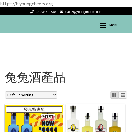
https://b.youngcheers.org
02-2346-0730
sale2@youngcheers.com
Menu
Skip
Skip
兔兔酒產品
兔兔酒產品
to
to
navigation
content
兔兔酒產品