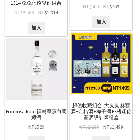
1314 兔兔永遠愛你組合
NT$
900
NT$
799
NT$
2,583
NT$
1,314
加入
加入
超值收藏組合-大兔兔 桑葚
Formosa Rum 福爾摩莎白蘭
酒+金桔酒+梅子酒+3瓶迷你
姆酒
基酒設計師禮盒
NT$
520
NT$
2,100
NT$
1,499